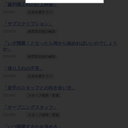
「歯列矯正料の計上時期」
2019/11
お金を残すコツ
「サブスクリプション」
2019/10
経営安定化の秘訣
「いざ開業！となったら何から始めればいいのでしょう
か」
2019/09
経営安定化の秘訣
「借り入れの不安」
2019/08
お金を残すコツ
「若手のスタッフとの向き合い方」
2019/07
スタッフ採用・育成
「オープニングスタッフ」
2019/06
スタッフ採用・育成
「いつ開業するかを決める」