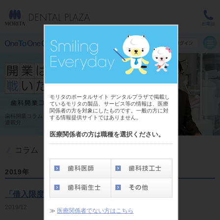
モリタのポータルサイト デンタルプラザで掲載し
ているモリタの製品、サービス等の情報は、医療
関係者の方を対象にしたものです。一般の方に対
歯科開業コラム 開業は戦いだ！2019年
する情報提供サイトではありません。
連載分
医療関係者の方は職種を選択ください。
コラム
2019年
「借入限度額の目安」
2019/12
経営安定化の秘訣
≫
医療関係者でない方はこちら