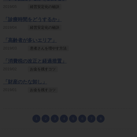
2019/05
経営安定化の秘訣
「診療時間をどうするか」
2019/04
経営安定化の秘訣
「高齢者が多いエリア」
2019/03
患者さんを増やす方法
「消費税の改正と経過措置」
2019/02
お金を残すコツ
「財産のたな卸し」
2019/01
お金を残すコツ
１
２
３
４
５
６
７
８