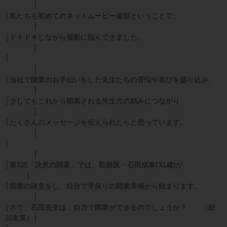
│
│私たちも初めてのネットムービー撮影ということで、
│
│ドキドキしながら撮影に臨んできました。
│
│
│
│当社で開業のお手伝いをした先生たちの苦悩や喜びを盛り込み、
│
│少しでもこれから開業される先生方の励みにつながり
│
│たくさんのメッセージを伝えられたらと思っています。
│
│
│
│第1話「決意の開業」では、勤務医・石田成泰(31歳)が
│
│開業の決意をし、自分で手探りの開業準備から始まります。
│
│さて、石田先生は、自力で開業ができるのでしょうか？ （細
川友美）│