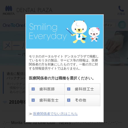
モリタのポータルサイト デンタルプラザで掲載し
ているモリタの製品、サービス等の情報は、医療
関係者の方を対象にしたものです。一般の方に対
する情報提供サイトではありません。
過去に配信した「One To One Club メール」の
医療関係者の方は職種を選択ください。
バックナンバーです。
※バックナンバーの内容は発行時のものであり、
情報やリンク先が異なる場合がございます。
あらかじめご了承ください。
2010年9月号
≫
医療関係者でない方はこちら
∴‥ Morita One To One Club NEWS ∴‥∵‥∴‥∵‥∴‥∴‥∵‥