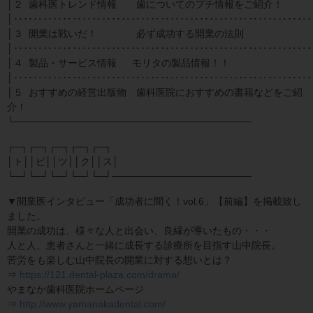
│２ 歯科医トレンド情報 歯についてのプチ情報をご紹介！
│‥‥‥‥‥‥‥‥‥‥‥‥‥‥‥‥‥‥‥‥‥‥‥‥‥‥‥‥‥‥
│３ 開業は戦いだ！ 必ず成功する開業の法則
│‥‥‥‥‥‥‥‥‥‥‥‥‥‥‥‥‥‥‥‥‥‥‥‥‥‥‥‥‥‥
│４ 製品・サービス情報 モリタの製品情報！！
│‥‥‥‥‥‥‥‥‥‥‥‥‥‥‥‥‥‥‥‥‥‥‥‥‥‥‥‥‥‥
│５ おすすめの経営出版物 歯科医院におすすめの書籍などをご紹
介！
└──────────────────────────────────
┌─┐┌─┐┌─┐┌─┐┌─┐
│ト││ピ││ツ││ク││ス│
└─┘└─┘└─┘└─┘└─┘────────────────────
▼開業医インタビュー「成功者に聞く！vol.6」【前編】を掲載致し
ました。
開業の成功は、様々な人と出会い、良縁が導いたもの・・・
人と人、患者さんと一緒に成長する診療所を目指す山中院長。
苦労をも楽しむ山中院長の開業に対する想いとは？
⇒
https://121.dental-plaza.com/drama/
やまなか歯科医院ホームページ
⇒
http://www.yamanakadental.com/