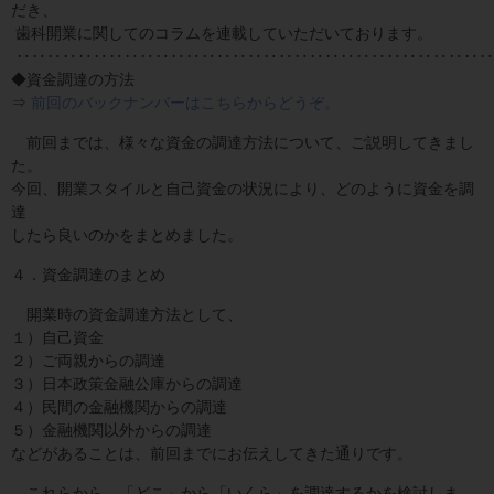
だき、
歯科開業に関してのコラムを連載していただいております。
‥‥‥‥‥‥‥‥‥‥‥‥‥‥‥‥‥‥‥‥‥‥‥‥‥‥‥‥‥‥‥
◆資金調達の方法
⇒
前回のバックナンバーはこちらからどうぞ。
前回までは、様々な資金の調達方法について、ご説明してきまし
た。
今回、開業スタイルと自己資金の状況により、どのように資金を調
達
したら良いのかをまとめました。
４．資金調達のまとめ
開業時の資金調達方法として、
１）自己資金
２）ご両親からの調達
３）日本政策金融公庫からの調達
４）民間の金融機関からの調達
５）金融機関以外からの調達
などがあることは、前回までにお伝えしてきた通りです。
これらから、「どこ」から「いくら」を調達するかを検討しま