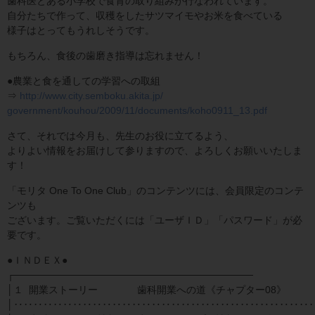
歯科医とある小学校で食育の取り組みが行なわれています。
自分たちで作って、収穫をしたサツマイモやお米を食べている
様子はとってもうれしそうです。
もちろん、食後の歯磨き指導は忘れません！
●農業と食を通しての学習への取組
⇒
http://www.city.semboku.akita.jp/
government/kouhou/2009/11/documents/koho0911_13.pdf
さて、それでは今月も、先生のお役に立てるよう、
よりよい情報をお届けして参りますので、よろしくお願いいたしま
す！
「モリタ One To One Club」のコンテンツには、会員限定のコンテ
ンツも
ございます。ご覧いただくには「ユーザＩＤ」「パスワード」が必
要です。
●ＩＮＤＥＸ●
┌──────────────────────────────────
│１ 開業ストーリー 歯科開業への道《チャプター08》
│‥‥‥‥‥‥‥‥‥‥‥‥‥‥‥‥‥‥‥‥‥‥‥‥‥‥‥‥‥‥