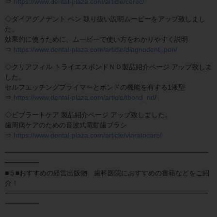
⇒
https://www.dental-plaza.com/article/cerec/
◇ダイアグノデント ペン 取り扱い説明ムービーをアップ致しまし
た。
効果的に使うために、ムービーで使い方をわかりやすく説明
⇒
https://www.dental-plaza.com/article/diagnodent_pen/
◇クリアフィル トライエスボンドＮＤ製品紹介ページ アップ致しま
した。
セルフエッチングプライマーとボンドの機能を有する1液型
⇒
https://www.dental-plaza.com/article/tbond_nd
/
◇ビブラートケア 製品紹介ページ アップ致しました。
歯周病ケアのための音波式電動歯ブラシ
⇒
https://www.dental-plaza.com/article/vibratocare/
━━━━━━━━━━━━━━━━━━━━━━━━━━━━━━
━━━━━
■５■おすすめの経営出版物 歯科医院におすすめの書籍などをご紹
介！
━━━━━━━━━━━━━━━━━━━━━━━━━━━━━━
━━━━━