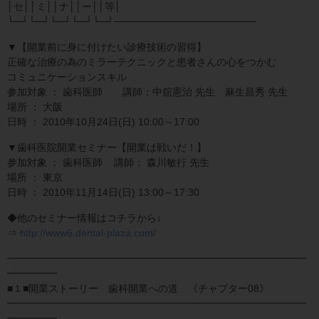
│セ││ミ││ナ││ー││等│
└─┘└─┘└─┘└─┘└─┘────────────────────
▼【開業前に身に付けたい診療技術の習得】
正確な治療の為のミラーテクニックと患者さんの心をつかむ
コミュニケーションスキル
参加対象 ： 歯科医師 講師：中舘憲治 先生 麻生昌秀 先生
場所 ： 大阪
日時 ： 2010年10月24日(日) 10:00～17:00
▼歯科医院開業セミナー【開業は戦いだ！】
参加対象 ： 歯科医師 講師： 森川敏行 先生
場所 ： 東京
日時 ： 2010年11月14日(日) 13:00～17:30
◆他のセミナー情報はコチラから↓
⇒
http://www6.dental-plaza.com/
━━━━━━━━━━━━━━━━━━━━━━━━━━━━━━
━━━━━
■１■開業ストーリー 歯科開業への道 《チャプター08》
━━━━━━━━━━━━━━━━━━━━━━━━━━━━━━
━━━━━