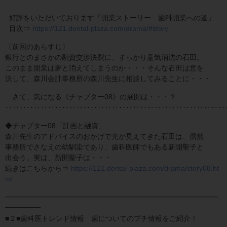
好評をいただいております「開業ストーリー 歯科開業への道」
目次⇒
https://121.dental-plaza.com/drama/#story
〔前回のあらすじ〕
銀行とのまさかの融資交渉決裂に、すっかり意気消沈の石田。
このまま開業は夢と消えてしまうのか・・・そんな石田は意を
決して、森川会計事務所の森川先生に相談してみることに・・・
さて、気になる《チャプター08》の展開は・・・？
‥‥‥‥‥‥‥‥‥‥‥‥‥‥‥‥‥‥‥‥‥‥‥‥‥‥‥‥‥‥‥
◆チャプター08「計画と融資」
森川先生のアドバイスのおかげで光が見えてきた石田は、偶然
事務所でさなえの幼馴染であり、歯科医師でもある新開聖子と
出会う。実は、新開聖子は・・・
続きはこちらから⇒
https://121.dental-plaza.com/drama/story08.ht
ml
━━━━━━━━━━━━━━━━━━━━━━━━━━━━━━
━━━━━
■２■歯科医トレンド情報 歯についてのプチ情報をご紹介！