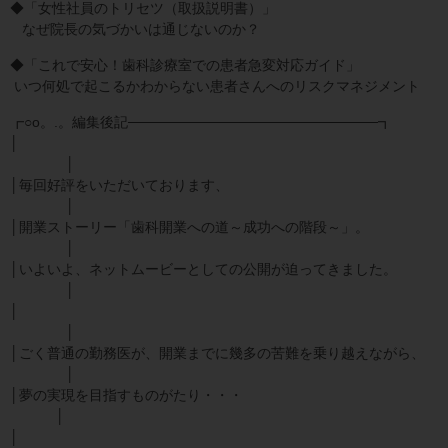
◆「女性社員のトリセツ（取扱説明書）」
なぜ院長の気づかいは通じないのか？
◆「これで安心！歯科診療室での患者急変対応ガイド」
いつ何処で起こるかわからない患者さんへのリスクマネジメント
┏○o。.。編集後記─────────────────────────┓
│
│
│毎回好評をいただいております、
│
│開業ストーリー「歯科開業への道～成功への階段～」。
│
│いよいよ、ネットムービーとしての公開が迫ってきました。
│
│
│
│ごく普通の勤務医が、開業までに幾多の苦難を乗り越えながら、
│
│夢の実現を目指すものがたり・・・
│
│