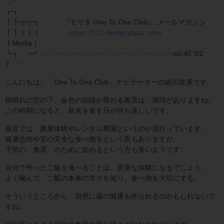
∴‥∵
┏┓
┃┣┳┳┓ 『モリタ One To One Club』 メールマガジン
┃┃┃┃┃
https://121.dental-plaza.com/
┃Morita┃
┗┓ ┏┛∴‥∵‥∴‥∵‥∴‥∴‥∵‥∴‥∵‥∴‥∵ vol.45 9/2
2 ∵‥
こんにちは。「One To One Club」ナビゲーターの細川友美です。
秋晴れの空の下、金色の稲穂が垂れる風景は、風情がありますね。
この時期になると、新米を食す日が待ち遠しいです。
最近では、農業体験やレンタル農園というのが流行っています。
健康志向や安心安全な食べ物をという面もありますが、
子供の「食育」のために始めるという方も多いようです。
自分で作ったご飯を食べることは、貴重な体験になるでしょう。
よく噛んで、ご飯の本来の甘さを知り、食べ物を大切にする。
そういうところから、自然に歯の健康も作られるのかもしれないで
すね。