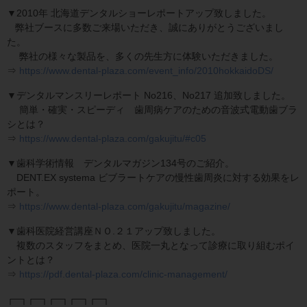
▼2010年 北海道デンタルショーレポートアップ致しました。
弊社ブースに多数ご来場いただき、誠にありがとうございまし
た。
弊社の様々な製品を、多くの先生方に体験いただきました。
⇒
https://www.dental-plaza.com/event_info/2010hokkaidoDS/
▼デンタルマンスリーレポート No216、No217 追加致しました。
簡単・確実・スピーディ 歯周病ケアのための音波式電動歯ブラ
シとは？
⇒
https://www.dental-plaza.com/gakujitu/#c05
▼歯科学術情報 デンタルマガジン134号のご紹介。
DENT.EX systema ビブラートケアの慢性歯周炎に対する効果をレ
ポート。
⇒
https://www.dental-plaza.com/gakujitu/magazine/
▼歯科医院経営講座ＮＯ.２１アップ致しました。
複数のスタッフをまとめ、医院一丸となって診療に取り組むポイ
ントとは？
⇒
https://pdf.dental-plaza.com/clinic-management/
┌─┐┌─┐┌─┐┌─┐┌─┐