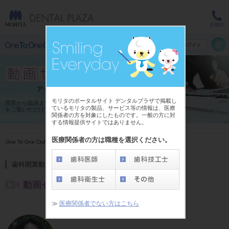
モリタのポータルサイト デンタルプラザで掲載し
開業から臨床まで様々なテーマのセミナー
ているモリタの製品、サービス等の情報は、医療
をご覧いただけます。
関係者の方を対象にしたものです。一般の方に対
する情報提供サイトではありません。
医療関係者の方は職種を選択ください。
One To One Club HOME
>
動画セミナー アーカイブ
>
事業承継
歯科開業動画セミナー
動画セミナー [事業承継]
≫
医療関係者でない方はこちら