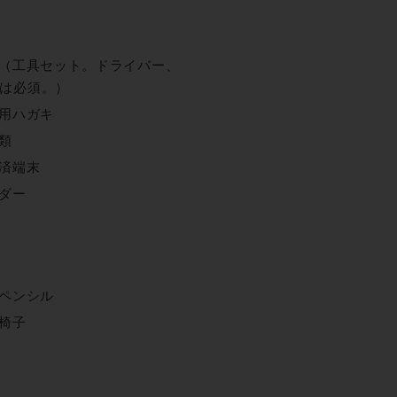
（工具セット。ドライバー、
は必須。）
用ハガキ
類
済端末
ダー
ペンシル
椅子