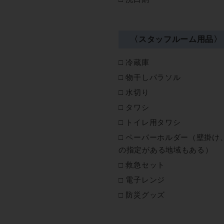
〈スタッフルーム用品〉
冷蔵庫
物干しパラソル
水切り
タワシ
トイレ用タワシ
ペーパーホルダー（壁掛け
の指定がある地域もある）
救急セット
電子レンジ
防災グッズ