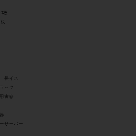
10枚
0枚
 長イス
ラック
用書籍
器
ーサーバー