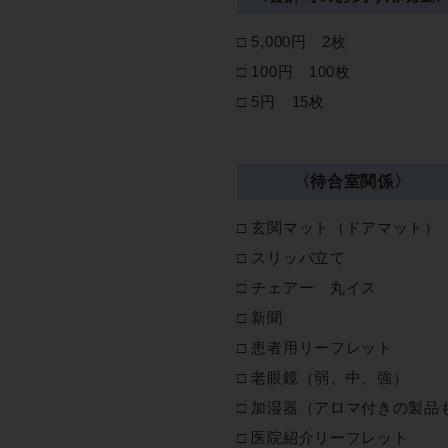
5,000円 2枚
100円 100枚
5円 15枚
〈待合室関係〉
玄関マット（ドアマット）
スリッパ立て
チェアー 丸イス
新聞
患者用リーフレット
老眼鏡（弱、中、強）
加湿器（アロマ付きの製品
医院紹介リーフレット