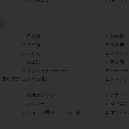
洗濯機
乾燥機
食器類
食器棚
ふきん
スポンジ
殺虫剤
芳香剤
トイレットペーパ一
ペーパー
、吊り下げ
タオル掛け
ティッシ
湯沸かしポット
プライベ
ハンガー
懐中電灯
スタッフ用のテーブル、机
ホワイト