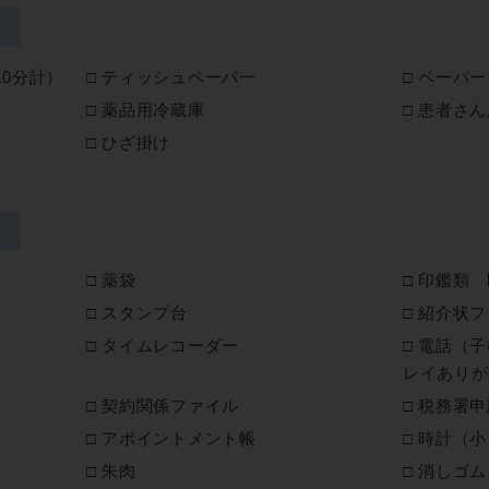
10分計）
ティッシュペーパ一
ペーパー
薬品用冷蔵庫
患者さん
ひざ掛け
薬袋
印鑑類 
スタンプ台
紹介状フ
タイムレコーダー
電話（子
レイありが
契約関係ファイル
税務署申
アポイントメント帳
時計（小
朱肉
消しゴム