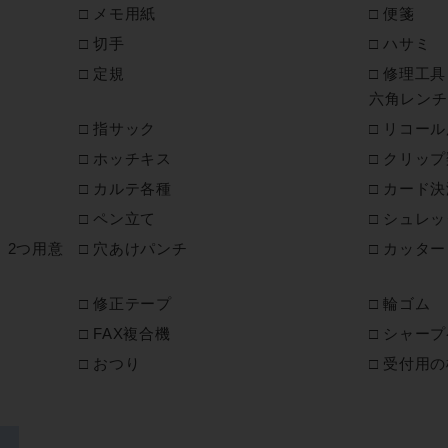
メモ用紙
便箋
切手
ハサミ
定規
修理工具
六角レンチ
指サック
リコール
ホッチキス
クリップ
カルテ各種
カード決
ペン立て
シュレッ
。2つ用意
穴あけパンチ
カッター
修正テープ
輪ゴム
FAX複合機
シャープ
おつり
受付用の
〉