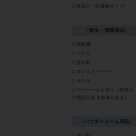
体温計（非接触タイプ）
〈衛生・清掃用品〉
掃除機
バケツ
漂白剤
ガラスクリーナ一
ホウキ
ペーパーホルダー（壁掛け
の指定がある地域もある）
〈パウダールーム用品〉
洗口剤