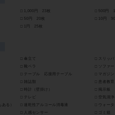
1,000円 23枚
500円 
50円 20枚
10円 9
1円 25枚
傘立て
スリッパ
靴ベラ
ソファー
テーブル 応接用テーブル
マガジン
雑誌類
患者教育
時計（壁掛け）
掲示板
テレビ
空気清浄
もある）
速乾性アルコール消毒液
ウォータ
人感センサー
ゴミ箱