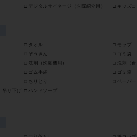
デジタルサイネージ（医院紹介用）
キッズコ
タオル
モップ
ぞうきん
ゴミ袋
洗剤（洗濯機用）
洗剤（台
ゴム手袋
ゴミ箱
ちりとり
ペーパー
、吊り下げ
ハンドソープ
口紅落とし
紙コップ