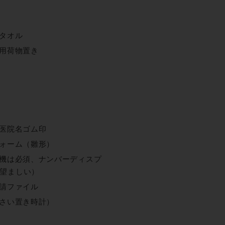
タオル
用荷物置き
医院名ゴム印
ォーム（雛形）
機は必須、ナンバーディスプ
望ましい）
請ファイル
さい置き時計）