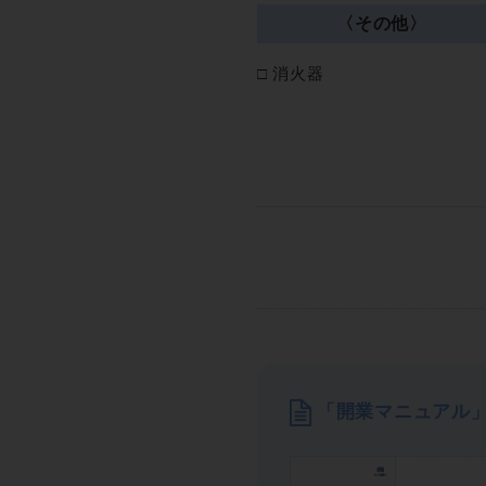
〈その他〉
消火器
「開業マニュアル