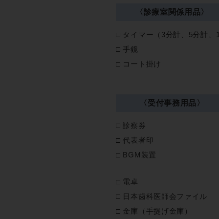
〈診療室関係用品〉
タイマー（3分計、5分計、
手鏡
コート掛け
〈受付事務用品〉
診察券
代表者印
BGM装置
電卓
日本歯科医師会ファイル
金庫（手提げ金庫）