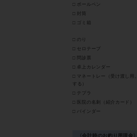
ボールペン
封筒
ゴミ箱
のり
セロテープ
問診票
卓上カレンダー
マネートレー（受け渡し用
する）
テプラ
医院の名刺（紹介カード）
バインダー
〈会計時のお釣り用現金