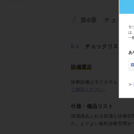
第6章 チェック
モ
は
一
6-1
チェックリスト
あ
設備選定
診療設備はモリタチェックリ
≫
ご相談ください
。
什器・備品リスト
清潔感あふれる快適な診療空
た。よりよい歯科診療空間を