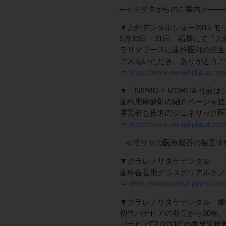
─≪モリタからのご案内≫─────
▼九州デンタルショー2015 
5月30日・31日、福岡にて「
モリタブースに歯科医師の先生
ご来場いただき、ありがとうご
⇒
https://www.dental-plaza.co
▼「NIPRO × MORITA
歯科用麻酔剤の紹介ページを追
厚労省も推進のジェネリック医
⇒
https://www.dental-plaza.com/a
─≪モリタの医療機器の製品情報≫
▼クラレノリタケデンタル
歯科合着用グラスポリアルケノ
⇒
https://www.dental-plaza.com/
▼クラレノリタケデンタル 歯科
初代パナビアの発売から30年
パナビアF2.0の3倍の象牙質