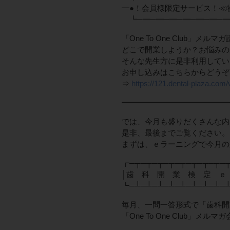
━●！会員様限定サービス！≪
┗─━─━─━─━─━─━─━
「One To One Club」
どこで開業しようか？お悩みの
そんな先生方に是非利用してい
お申し込みはこちらからどうぞ
⇒
https://121.dental-plaza.com/
━━━━━━━━━━━━━━
では、今月も盛りだくさんな内
是非、最後までご覧ください。
まずは、ｅラーニングで今月の
┏─┬─┬─┬─┬─┬─┬─┬─┬─
│歯 科 開 業 検 定 ｅ 
┗─┴─┴─┴─┴─┴─┴─┴─┴─┴─┴─
毎月、一問一答形式で「歯科開
「One To One Club」メ