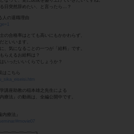
る日突然辞めたい、と言ったら…？
る人の退職理由
age=1
士の合格率はとても高いにもかかわらず、
だといいます。
に、気になることの一つが「給料」です。
もらえるお給料は？
はいったいいくらでしょうか？
収はこちら
u_sika_eiseisi.htm
学講座助教の稲本雄之先生による
内療法』の動画は、全編公開中です。
歯内療法』
m/seminar/#movie07
─━─━─━─━─┓