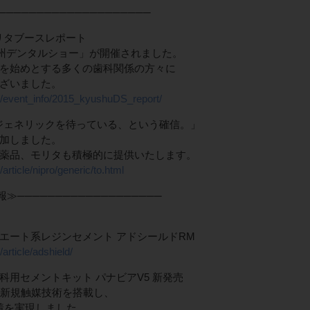
──────────────────
モリタブースレポート
九州デンタルショー」が開催されました。
を始めとする多くの歯科関係の方々に
ざいました。
m/event_info/2015_kyushuDS_report/
 社会はジェネリックを待っている、という確信。」
加しました。
薬品、モリタも積極的に提供いたします。
rticle/nipro/generic/to.html
───────────────────
エート系レジンセメント アドシールドRM
article/adshield/
用セメントキット パナビアV5 新発売
。新規触媒技術を搭載し、
接着を実現しました。