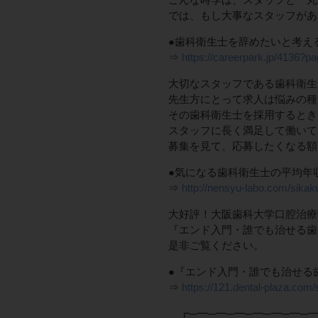
では、もし大事なスタッフがあ
●歯科衛生士を辞めたいと考え
⇒
https://careerpark.jp/4136?p
大切なスタッフである歯科衛生
先生方にとって求人は悩みの種
その歯科衛生士を採用するとき
スタッフに長く満足して働いて
募集を見て、応募したくなる額
●気になる歯科衛生士の平均年
⇒
http://nensyu-labo.com/sikak
大好評！大阪歯科大学口腔治療
『エンド入門・誰でも治せる歯
是非ご覧ください。
●『エンド入門・誰でも治せる
⇒
https://121.dental-plaza.co
┏─━─━─━─━─━─━─━