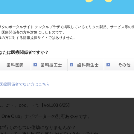
リタのポータルサイト デンタルプラザで掲載しているモリタの製品、サービス等の
、医療関係者の方を対象にしたものです。
般の方に対する情報提供サイトではありません。
なたは医療関係者ですか？
ub NEWS ○o。○o。・*:.。. .。.:*・。o○o。
医療関係者でない方はこちら
 One Club』 メールマガジン
1.dental-plaza.com/#1
.:*・。o○o。・*:.【vol.103 6/25】
 One Club」ナビゲーターの別府あゆみです。
に行くのもつい億劫になりませんか？
となって、更に医院を盛り上げていきたいですね。