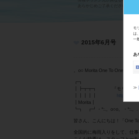
あらかじめご了承ください。
モ
は
一
2015年6月号
あ
。o○ Morita One To One Cl
┏┓
≫
┃┣┳┳┓ 『モリタ One To
┃┃┃┃┃
https://12
┃Morita┃
┗┓ ┏┛・*:.。o○o。・*:.。. .。
皆さん、こんにちは！「One To
全国的に梅雨入りをして、仕事
こんな時季は、スタッフと一丸