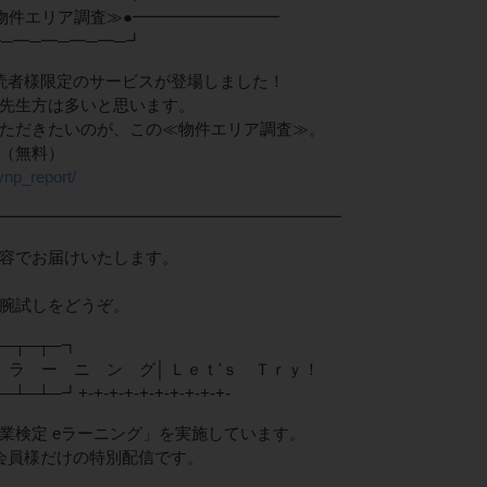
物件エリア調査≫●━━━━━━━━━
─━─━─━─━─┛
メルマガ読者様限定のサービスが登場しました！
先生方は多いと思います。
ただきたいのが、この≪物件エリア調査≫。
（無料）
vnp_report/
━━━━━━━━━━━━━━━━━━━━━
容でお届けいたします。
腕試しをどうぞ。
┬─┬─┬─┓
ラ ー ニ ン グ│ Ｌｅｔ'ｓ Ｔｒｙ！
┴─┛+-+-+-+-+-+-+-+-+-+-
業検定 eラーニング」を実施しています。
ルマガ会員様だけの特別配信です。