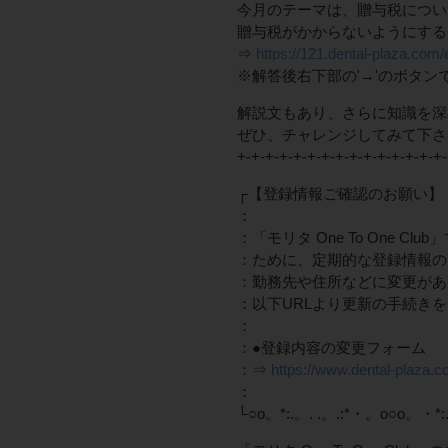
今月のテーマは、贈与税につい
贈与税がかからないようにする
⇒
https://121.dental-plaza.com
※解答後右下部の'→'のボタ
解説文もあり、さらに知識を深
ぜひ、チャレンジしてみて下さ
+-+-+-+-+-+-+-+-+-+-+-+-+-+-+-
┌【登録情報ご確認のお願い】・*:.。.
：
：「モリタ One To One 
：ために、定期的な登録情報の
：勤務先や住所などに変更があ
：以下URLより更新の手続き
：
：●登録内容の変更フォーム
：⇒
https://www.dental-plaza.
：
└○o。*:.。. .。.:*・。o○o。・*: