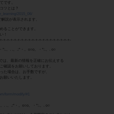
てです。
コツとは？
/e_learning/2015_06/
ンで解説が表示されます。
めることができます。
い！
+-+-+-+-+-+-+-+-+-+-+-+-+-+-+-+-+-+-+-+-
 .。.:*・。o○o。・*:.。. o○
Club」では、最新の情報を正確にお伝えする
ご確認をお願いしております。
った場合は、お手数ですが、
をお願いいたします。
com/form/modify/#1
.。. .。.:*・。o○o。・*:.。. o○