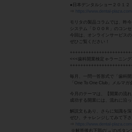
●日本デンタルショー２０１２
⇒
https://www.dental-plaza.co
モリタの製品コラムでは、昨今
システム「ＤＯＯＲ」のコンセ
今回は、オンラインサービスの
ぜひご覧ください！
+++++++++++++++++++++++
<<<歯科開業検定 e-ラーニング
+++++++++++++++++++++++
毎月、一問一答形式で「歯科開
「One To One Club」メ
今月のテーマは、【開業の流れ
成功する開業には、流れに沿っ
解説文もあり、さらに知識を深
ぜひ、チャレンジしてみて下さ
⇒
https://www.dental-plaza.com
※解答後右下部の'→'のボタ