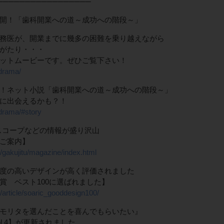
─────────────────
開！「歯科開業への道～成功への階段～」
務医が、開業までに幾多の困難を乗り越えながら
がたり・・・
ットムービーです。ぜひご覧下さい！
/drama/
！ネット小説「歯科開業への道～成功への階段～」
に出会えるかも？！
/drama/#story
ロスコープなどの情報が盛り沢山
ご案内】
/gakujitu/magazine/index.html
度の高いデザインが高く評価されました
賞 ベスト100に選ばれました】
/article/soaric_gooddesign100/
モリタを選んだことを喜んでもらいたい』
iew Vol.4】が更新されました。