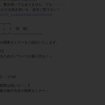
、魔法使いでもありません。でも・・・」
にかける熱き想いを、是非ご覧下さい！
m/121_contents/interview2/04.html
┬─┬─┓
 ン ト 情 報│
┴─┴─┛────────────
の開業セミナーをご紹介いたします。
!】
るためのノウハウが盛り沢山！～
 ～ 17:00
開業は戦いだ！』】
森川敏行先生の開業セミナー～