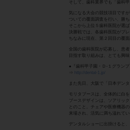
そして、歯科業界でも「歯科甲
気になる大会の競技項目ですが
ついての覆面調査を行い、勝ち
そこから上位５歯科医院が選ば
決勝戦では、各歯科医院がプレ
ちなみに現在、第２回目の覆面
全国の歯科医院が応募し、患者
目指す取り組みは、とても興味
●『歯科甲子園・Ｄ-１グランプ
⇒
http://dental-1.jp/
また先日、大阪で「日本デンタ
モリタブースは、全体的に白を
ブースデザインは、ソアリック
とのこと。チェアや医療機器の
来場され、活気に満ち溢れてい
デンタルショーに出掛けると、