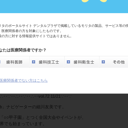
リタのポータルサイト デンタルプラザで掲載しているモリタの製品、サービス等の
、医療関係者の方を対象にしたものです。
般の方に対する情報提供サイトではありません。
なたは医療関係者ですか？
Club NEWS ∴‥∵‥∴‥∵‥∴‥∴‥∵‥∴‥∵
 One Club』 メールマガジン
医療関係者でない方はこちら
.dental-plaza.com/
‥∴‥∵‥∴‥vol.72 11/21∵‥∵
 Club」ナビゲーターの細川友美です。
」「○○甲子園」とつく全国大会やイベントが、
界でも始まっています。