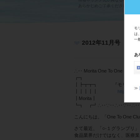
あらかじめご了承ください。
モ
は
一
2012年11月号
あ
∴‥ Morita One To One 
┏┓
┃┣┳┳┓ 『モリタ One To
≫
┃┃┃┃┃
https://121
┃Morita┃
┗┓ ┏┛∴‥∵‥∴‥∵‥∴‥∴‥∵
こんにちは。「One To One
さて最近、「○-１グランプリ
食品業界だけではなく、医療業