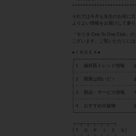
+++++++++++++++++++++++
それでは今月も先生のお役に立
よりよい情報をお届けして参り
「モリタ One To One C
ございます。ご覧いただくには
●ＩＮＤＥＸ●
┌──────────────────
│１ 歯科医トレンド情報 
│‥‥‥‥‥‥‥‥‥‥‥‥‥
│２ 開業は戦いだ！ 必
│‥‥‥‥‥‥‥‥‥‥‥‥‥
│３ 製品・サービス情報 
│‥‥‥‥‥‥‥‥‥‥‥‥‥
│４ おすすめ出版物 歯
└──────────────────
┏─┬─┬─┬─┬─┬─┓
│Ｔ Ｏ Ｐ Ｉ Ｃ Ｓ│