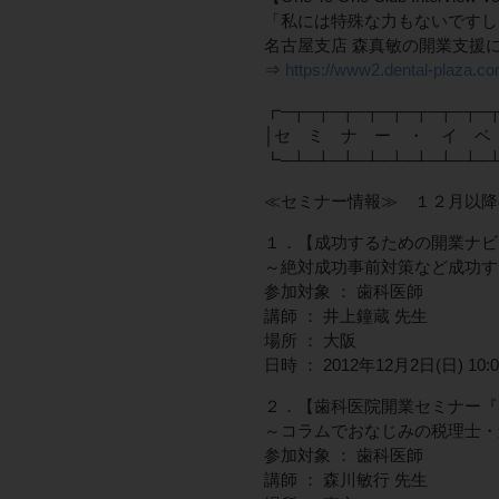
「私には特殊な力もないですし
名古屋支店 森真敏の開業支援
⇒
https://www2.dental-plaza.co
┏─┬─┬─┬─┬─┬─┬─┬─┬─
│セ ミ ナ ー ・ イ ベ
┗─┴─┴─┴─┴─┴─┴─┴─┴─
≪セミナー情報≫ １２月以降
１．【成功するための開業ナビ!
～絶対成功事前対策など成功す
参加対象 ： 歯科医師
講師 ： 井上鐘蔵 先生
場所 ： 大阪
日時 ： 2012年12月2日(日) 10:00
２．【歯科医院開業セミナー『
～コラムでおなじみの税理士・
参加対象 ： 歯科医師
講師 ： 森川敏行 先生