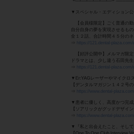
┗─┴─┴─┴─┴─┴─┛─────
▼スペシャル・エディション公
【会員様限定】ごく普通の勤
自分自身の夢を実現させるもの
全１２話、合計時間４５分のネ
⇒
https://121.dental-plaza.com
【好評公開中】メルマガ限定
ドラマとは、少し違う石田先生
⇒
https://121.dental-plaza.com
▼Er:YAGレーザーやマイク
【デンタルマガジン１４２号の
⇒
https://www.dental-plaza.com
▼患者に優しく、高度かつ完成
【ソアリックがグッドデザイン
⇒
https://www.dental-plaza.com
▼『私と出会えたこと、そして
【One To One Club Interv