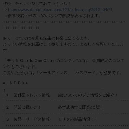
ぜひ、チャレンジしてみて下さいね！
⇒
https://www.dental-plaza.com/121/e_learning/2012_04/?1
※解答後右下部の'→'のボタンで解説が表示されます。
+++++++++++++++++++++++++++++++++++++++++++++++++++++
++++++++++++++++
さて、それでは今月も先生のお役に立てるよう、
よりよい情報をお届けして参りますので、よろしくお願いいたしま
す！
「モリタ One To One Club」のコンテンツには、会員限定のコンテ
ンツもございます。
ご覧いただくには「メールアドレス」「パスワード」が必要です。
●ＩＮＤＥＸ●
┌──────────────────────────────────
│１ 歯科医トレンド情報 歯についてのプチ情報をご紹介！
│‥‥‥‥‥‥‥‥‥‥‥‥‥‥‥‥‥‥‥‥‥‥‥‥‥‥‥‥‥‥
│２ 開業は戦いだ！ 必ず成功する開業の法則
│‥‥‥‥‥‥‥‥‥‥‥‥‥‥‥‥‥‥‥‥‥‥‥‥‥‥‥‥‥‥
│３ 製品・サービス情報 モリタの製品情報！！
│‥‥‥‥‥‥‥‥‥‥‥‥‥‥‥‥‥‥‥‥‥‥‥‥‥‥‥‥‥‥