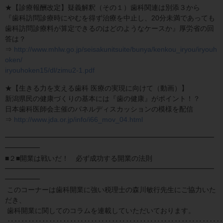
★【診療報酬改定】疑義解釈（その１）歯科関連は別添３から
『歯科訪問診療時にやむを得ず治療を中止し、20分未満であっても
歯科訪問診療料が算定できるのはどのようなケースか』厚労省の回
答は？
⇒
http://www.mhlw.go.jp/seisakunitsuite/bunya/kenkou_iryou/iryouh
oken/
iryouhoken15/dl/zimu2-1.pdf
★【生きる力を支える歯科 医療の実現に向けて（動画）】
新潟県民の健康づくりの基本には『歯の健康』がポイント！？
日本歯科医師会主催のパネルディスカッションの模様を配信
⇒
http://www.jda.or.jp/info/i66_mov_04.html
━━━━━━━━━━━━━━━━━━━━━━━━━━━━━━
━━━━━
■２■開業は戦いだ！ 必ず成功する開業の法則
━━━━━━━━━━━━━━━━━━━━━━━━━━━━━━
━━━━━
このコーナーは歯科開業に強い税理士の森川敏行先生にご協力いた
だき、
歯科開業に関してのコラムを連載していただいております。
‥‥‥‥‥‥‥‥‥‥‥‥‥‥‥‥‥‥‥‥‥‥‥‥‥‥‥‥‥‥‥