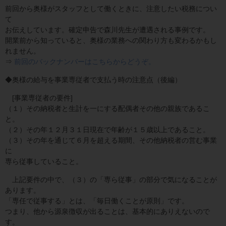
前回から奥様がスタッフとして働くときに、注意したい税務につい
て
お伝えしています。確定申告で森川先生が遭遇される事例です。
開業前から知っていると、奥様の業務への関わり方も変わるかもし
れません。
⇒
前回のバックナンバーはこちらからどうぞ。
◆奥様の給与を事業専従者で支払う時の注意点（後編）
[事業専従者の要件]
（１）その納税者と生計を一にする配偶者その他の親族であるこ
と。
（２）その年１２月３１日現在で年齢が１５歳以上であること。
（３）その年を通じて６月を超える期間、その他納税者の営む事業
に
専ら従事していること。
上記要件の中で、（３）の「専ら従事」の部分で気になることが
あります。
「専任で従事する」とは、「毎日働くことが原則」です。
つまり、他から源泉徴収が出ることは、基本的にありえないので
す。