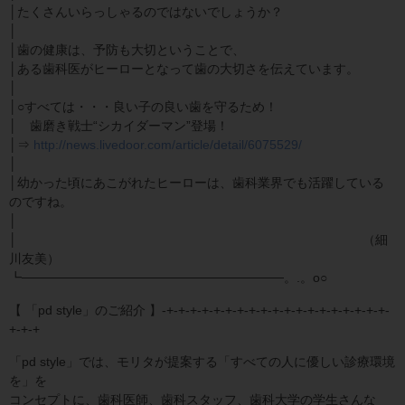
│たくさんいらっしゃるのではないでしょうか？
│
│歯の健康は、予防も大切ということで、
│ある歯科医がヒーローとなって歯の大切さを伝えています。
│
│○すべては・・・良い子の良い歯を守るため！
│ 歯磨き戦士“シカイダーマン”登場！
│⇒
http://news.livedoor.com/article/detail/6075529/
│
│幼かった頃にあこがれたヒーローは、歯科業界でも活躍している
のですね。
│
│ （細
川友美）
┗─────────────────────────────。.。o○
【 「pd style」のご紹介 】-+-+-+-+-+-+-+-+-+-+-+-+-+-+-+-+-+-+-+-
+-+-+
「pd style」では、モリタが提案する「すべての人に優しい診療環境
を」を
コンセプトに、歯科医師、歯科スタッフ、歯科大学の学生さんな