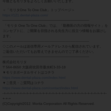
今後ともモリタをよろしくお願いいたします。
＜「モリタOne To One Club」トップページ＞
https://121.dental-plaza.com/
───────────────────────────────────
「モリタ One To One Club」では、「勤務医の方の情報サイト」を
コンセプトに、ご開業を目指される先生方に役立つ情報をお届けし
ます。
----------------------------------------------------------------------
◇このメールは送信専用メールアドレスから配信されています。
ご返信いただいてもお答えできませんのでご了承ください。
───────────────────────────────────
株式会社モリタ
〒564-8650 大阪府吹田市垂水町3-33-18
▼モリタポータルサイトはコチラ
https://www.dental-plaza.com/index.html
▼ご意見・ご質問はコチラ
https://www.dental-plaza.com/contact/index.html
-+-+-+-+-+-+-+-+-+-+-+-+-+-+-+-+-+-+-+-+-+-+-+-+-+-+-+-+-+-+-+-+-
+-+-+
(C)Copyright2012. Morita Corporation All Rights Reserved.