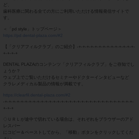
ど、
歯科医療に関わる全ての方にご利用いただける情報発信サイトで
す。
＜「pd style」トップページ＞
https://pd.dental-plaza.com/#2
【「クリアフィルクラブ」のご紹介】-+-+-+-+-+-+-+-+-+-+-+-+-+-+-
+-+-+-+
DENTAL PLAZAのコンテンツ「クリアフィルクラブ」をご存知でし
ょうか？
ウェブ上でご覧いただけるセミナーやドクターインタビューなど
クラレメディカル製品の情報が満載です。
https://clearfil.dental-plaza.com/#2
-+-+-+-+-+-+-+-+-+-+-+-+-+-+-+-+-+-+-+-+-+-+-+-+-+-+-+-+-+-+-+-+-
+-+-+
◇ＵＲＬが途中で切れている場合は、それぞれをブラウザーのアド
レスバー
にコピー＆ペーストしてから、「移動」ボタンをクリックしてくだ
さい。