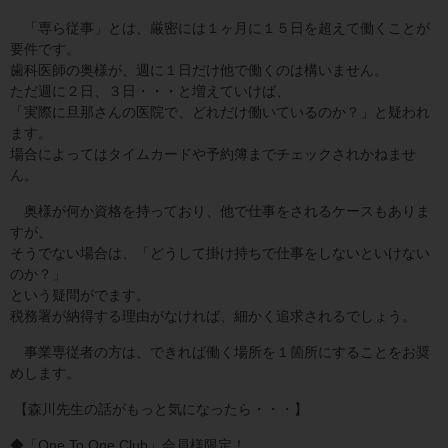
「専ら従事」とは、厳密には１ヶ月に１５日を超えて働くことが
要件です。
歯科医師の奥様が、週に１日だけ他で働くのは構いません。
ただ週に２日、３日・・・と増えていけば、
「実際に旦那さんの医院で、どれだけ働いているのか？」と疑われ
ます。
場合によってはタイムカードや予約簿までチェックされかねませ
ん。
奥様が何か資格を持っており、他で仕事をされるケースもありま
すが、
そうでない場合は、「どうして掛け持ちで仕事をしないといけない
のか？」
という疑問がでます。
税務署が納得する理由がなければ、細かく追求されるでしょう。
事業専従者の方は、できれば働く場所を１箇所にすることをお奨
めします。
【森川先生の話がもっと気になったら・・・】
◆「One To One Club」会員様限定！