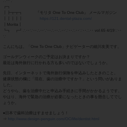
∴‥∵
┏┓
┃┣┳┳┓ 『モリタ One To One Club』 メールマガジン
┃┃┃┃┃
https://121.dental-plaza.com/
┃Morita┃
┗┓ ┏┛∴‥∵‥∴‥∵‥∴‥∴‥∵‥∴‥∵‥∴‥ vol.65 4/19∵‥
∵
こんにちは。「One To One Club」ナビゲーターの細川友美です。
ゴールデンウィークのご予定はお決まりですか？
最近は海外旅行に行かれる方も多いのではないでしょうか。
先日、インターネットで海外旅行保険を申込みしたときのこと。
健康状態の欄に「現在、歯の治療中ですか？」という問いがありま
した。
どうやら、歯を治療中だと申込み手続きに手間がかかるようです。
やはり、海外で緊急の治療が必要になったときの事を懸念してでし
ょうか。
●日本で歯科治療はすませましょう！
⇒
http://www.design-penguin.com/OC/life/dentist.html