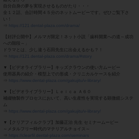
自分自身の夢を実現させるものがたり・・・
全１２話、合計時間４５分のネットムービーです。ぜひご覧下さ
い！
⇒
https://121.dental-plaza.com/drama/
【好評公開中】メルマガ限定！ネット小説「歯科開業への道～成功
への階段～」
ドラマとは、少し違う石田先生に出会えるかも？！
⇒
https://121.dental-plaza.com/drama/#story
▼【ビデオライブラリー】キッズクラウンの使い方ムービー
使用器具の紹介・模型上での形成・クリニカルケースを紹介
⇒
https://www.dental-plaza.com/gakujitu/v-library/
▼【ビデオライブラリー】Ｌｅｉｃａ Ａ６０
補綴物製作プロセスにおいて、高い生産性を実現する顕微鏡システ
ム
⇒
https://www.dental-plaza.com/gakujitu/v-library/
▼【クリアフィルクラブ】加藤正治 先生 セミナームービー
～メタルフリー時代のマテリアルチョイス～
⇒
https://clearfil.dental-plaza.com/seminars