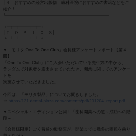
│４ おすすめの経営出版物 歯科医院におすすめの書籍などをご
紹介！
└──────────────────────────────────
┏─┬─┬─┬─┬─┬─┓
│Ｔ Ｏ Ｐ Ｉ Ｃ Ｓ│
┗─┴─┴─┴─┴─┴─┛──────────────────────
▼「モリタ One To One Club」会員様アンケートレポート【第４
回】
「One To One Club」にご入会いただいている先生方の中から、
ランダムで対象者を選出させていただき、開業に関してのアンケー
トを
実施させていただきました。
今回は、「モリタ製品」についてお聞きしました。
⇒
https://121.dental-plaza.com/contents/pdf/201204_report.pdf
▼スペシャル・エディション公開！「歯科開業への道～成功への階
段～」
【会員様限定】ごく普通の勤務医が、開業までに幾多の困難を乗り
越えながら