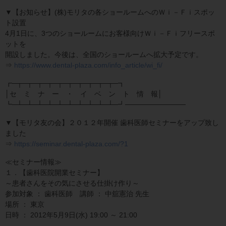
▼【お知らせ】(株)モリタの各ショールームへのＷｉ－Ｆｉスポッ
ト設置
4月1日に、3つのショールームにお客様向けＷｉ－Ｆｉフリースポ
ットを
開設しました。今後は、全国のショールームへ拡大予定です。
⇒
https://www.dental-plaza.com/info_article/wi_fi/
┏─┬─┬─┬─┬─┬─┬─┬─┬─┬─┬─┓
│セ ミ ナ ー ・ イ ベ ン ト 情 報│
┗─┴─┴─┴─┴─┴─┴─┴─┴─┴─┴─┛────────────
▼【モリタ友の会】２０１２年開催 歯科医師セミナーをアップ致し
ました
⇒
https://seminar.dental-plaza.com/?1
≪セミナー情報≫
１．【歯科医院開業セミナー】
～患者さんをその気にさせる仕掛け作り～
参加対象 ： 歯科医師 講師 ： 中舘憲治 先生
場所 ： 東京
日時 ： 2012年5月9日(水) 19:00 ～ 21:00