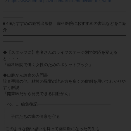
⇒
https://www.dental-plaza.com/article/medvisor_for_web/
━━━━━━━━━━━━━━━━━━━━━━━━━━━━━━
━━━━━
■４■おすすめの経営出版物 歯科医院におすすめの書籍などをご紹
介！
━━━━━━━━━━━━━━━━━━━━━━━━━━━━━━
━━━━━
◆【スタッフに】患者さんのライフステージ別で対応を変える
と・・・
『歯科医院で働く女性のためのポケットブック』
◆口腔がん診査の入門書
診査手順の他、粘膜の異変の読み方を多くの症例を用いてわかりや
すく解説
『開業医だから発見できる口腔がん』
┏○o。.。編集後記─────────────────────────
│
│― 子供たちの歯の健康を守る ―
│
│このような熱い思いを持って歯科医になった先生も