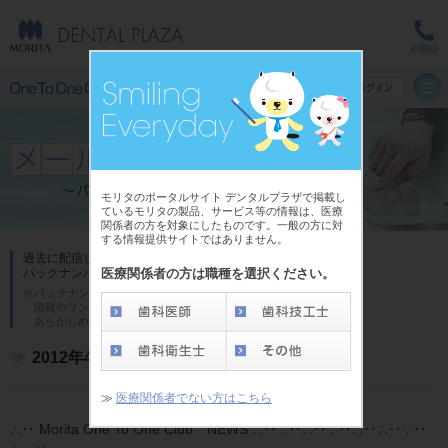
モリタのポータルサイト デンタルプラザで掲載し
ているモリタの製品、サービス等の情報は、医療
関係者の方を対象にしたものです。一般の方に対
する情報提供サイトではありません。
過去に配信した「One To One Club メール」の
医療関係者の方は職種を選択ください。
バックナンバーです。
※バックナンバーの内容は発行時のものであり、
情報やリンク先が異なる場合がございます。
あらかじめご了承ください。
2012年4月号
≫
医療関係者でない方はこちら
∴‥ Morita One To One Club NEWS ∴‥∵‥∴‥∵‥∴‥∴‥∵‥