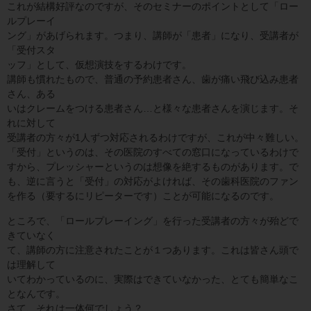
これが結構好評なのですが、そのセミナーのポイントとして「ロー
ルプレーイ
ング」があげられます。つまり、講師が「患者」になり、受講者が
「受付スタ
ッフ」として、仮想演技をするわけです。
講師も慣れたもので、普通の予約患者さん、歯が痛い飛び込み患者
さん、ある
いはクレームをつける患者さん…と様々な患者さんを演じます。そ
れに対して
受講者の方々が1人ずつ対応されるわけですが、これが中々難しい。
「受付」というのは、その医院のすべての窓口になっているわけで
すから、プレッシャーというのは想像を絶するものがあります。で
も、逆に言うと「受付」の対応がよければ、その歯科医院のファン
を作る（要するにリピーターです）ことが可能になるのです。
ところで、「ロールプレーイング」を行った受講者の方々が殆どで
きていなく
て、講師の方に注意されたことが１つあります。これは皆さん頭で
は理解して
いてわかっているのに、実際はできていなかった、とても簡単なこ
となんです。
さて、それは一体何でしょう？