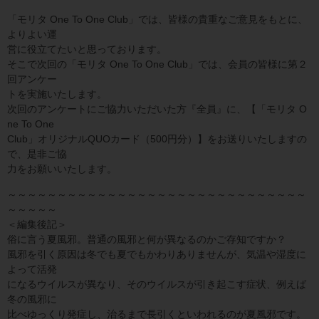
「モリタ One To One Club」では、皆様の貴重なご意見をもとに、
よりよい運
営に役立てたいと思っております。
そこで次回の「モリタ One To One Club」では、会員の皆様に第２
回アンケー
トを実施いたします。
次回のアンケートにご協力いただいた方『全員』に、【「モリタ O
ne To One
Club」オリジナルQUOカード（500円分）】をお送りいたしますの
で、是非ご協
力をお願いいたします。
～～～～～～～～～～～～～～～～～～～～～～～～～～～～～～
～～～～～
＜編集後記＞
俗に言う夏風邪。普通の風邪と何が異なるのかご存知ですか？
風邪を引く原因は冬でも夏でもかわりありませんが、気温や湿度に
よって活発
になるウイルスが異なり、そのウイルスが引き起こす症状、例えば
冬の風邪に
比べゆっくり発症し、治るまで長引くといわれるのが夏風邪です。