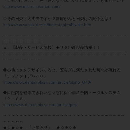
「自分だけ涼しい」を「みんなで涼しい」に変えていきませんか？
http://www.midorinoka-ten.com/
◇その日焼け大丈夫ですか？皮膚がんと日焼けの関係とは！
http://www.sansikai.com/Index/topics/hiyake.htm
=====================================================
=================
５．【製品・サービス情報】モリタの新製品情報！！
=====================================================
=================
◆心地よさをデザインすると、安らぎに満たされた時間が流れる
「シグノタイプＧ４０」
https://www.dental-plaza.com/article/signo_G40/
◆口腔内を健康できれいな状態に保つ歯科予防トータルシステム
「Ｐ・ＣＳ」
https://www.dental-plaza.com/article/pcs/
～～～～～～～～～～～～～～～～～～～～～～～～～～～～～～
～～～～～
★☆★☆★---『お知らせ』---★☆★☆★