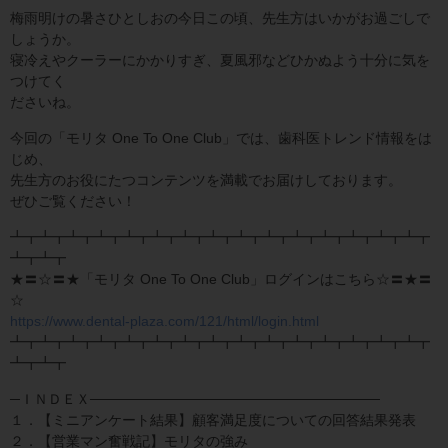
梅雨明けの暑さひとしおの今日この頃、先生方はいかがお過ごしで
しょうか。
寝冷えやクーラーにかかりすぎ、夏風邪などひかぬよう十分に気を
つけてく
ださいね。
今回の「モリタ One To One Club」では、歯科医トレンド情報をは
じめ、
先生方のお役にたつコンテンツを満載でお届けしております。
ぜひご覧ください！
┻┳┻┳┻┳┻┳┻┳┻┳┻┳┻┳┻┳┻┳┻┳┻┳┻┳┻┳┻┳
┻┳┻┳
★〓☆〓★「モリタ One To One Club」ログインはこちら☆〓★〓
☆
https://www.dental-plaza.com/121/html/login.html
┻┳┻┳┻┳┻┳┻┳┻┳┻┳┻┳┻┳┻┳┻┳┻┳┻┳┻┳┻┳
┻┳┻┳
─ＩＮＤＥＸ─────────────────────────────
１．【ミニアンケート結果】顧客満足度についての回答結果発表
２．【営業マン奮戦記】モリタの強み