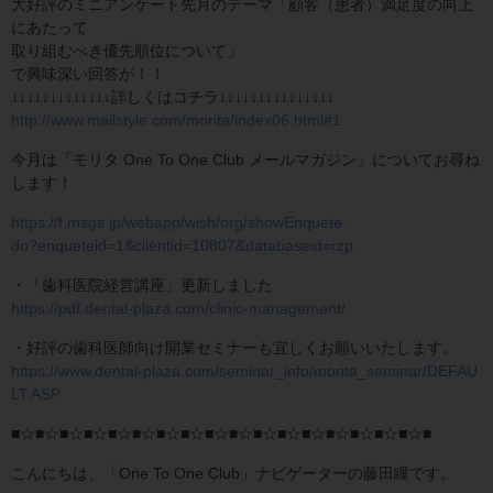
大好評のミニアンケート先月のテーマ「顧客（患者）満足度の向上
にあたって
取り組むべき優先順位について」
で興味深い回答が！！
↓↓↓↓↓↓↓↓↓↓↓↓↓詳しくはコチラ↓↓↓↓↓↓↓↓↓↓↓↓↓↓↓
http://www.mailstyle.com/morita/index06.html#1
今月は「モリタ One To One Club メールマガジン」についてお尋ね
します！
https://f.msgs.jp/webapp/wish/org/showEnquete.
do?enqueteid=1&clientid=10807&databaseid=rzp
・「歯科医院経営講座」更新しました
https://pdf.dental-plaza.com/clinic-management/
・好評の歯科医師向け開業セミナーも宜しくお願いいたします。
https://www.dental-plaza.com/seminar_info/morita_seminar/DEFAU
LT.ASP
■☆■☆■☆■☆■☆■☆■☆■☆■☆■☆■☆■☆■☆■☆■☆■☆■☆■
こんにちは、「One To One Club」ナビゲーターの藤田瞳です。