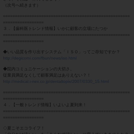
（次号へ続きます）
=====================================================
=================
３．【歯科医トレンド情報】いかに顧客の立場にたつか
=====================================================
=================
◆いい品質を作り出すシステム「ＩＳＯ」ってご存知ですか？
http://degicomi.com/fbun/news/iso.html
◆院内コミュニケーションの大切さ。
従業員満足なくして顧客満足はありえない？！
http://medical.i-nex.co.jp/dentaltopix/2007/0330_15.html
=====================================================
=================
４．【一般トレンド情報】いよいよ夏到来！
=====================================================
=================
◇夏こそエコライフ！