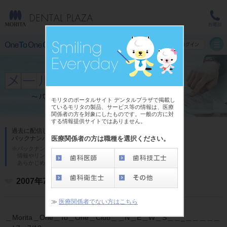
モリタのポータルサイト デンタルプラザで掲載し
ているモリタの製品、サービス等の情報は、医療
関係者の方を対象にしたものです。一般の方に対
する情報提供サイトではありません。
過去に配信した「One To One Club メール」の
医療関係者の方は職種を選択ください。
バックナンバーです。
※バックナンバーの内容は発行時のものであり、
情報やリンク先が異なる場合がございます。
あらかじめご了承ください。
2007年7月号
≫
医療関係者でない方はこちら
＿Morita＿One＿To＿One＿Club＿＿N＿E＿W＿S＿＿_＿＿＿＿＿