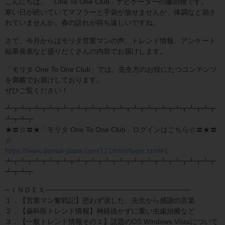
こんにちは、「One To One Club」ナビゲーターの藤田瞳です。
寒い日が続いていてマフラーと手袋が放せませんが、体調など崩さ
れていませんか。春の訪れが待ち遠しいですね。
さて、今月からはモリタ営業マンの声、トレンド情報、アンケート
結果発表など盛りだくさんの内容でお届けします。
「モリタ One To One Club」では、先生方のお役にたつコンテンツ
を満載でお届けしております。
ぜひご覧ください！
┻┳┻┳┻┳┻┳┻┳┻┳┻┳┻┳┻┳┻┳┻┳┻┳┻┳┻┳┻┳
┻┳┻┳
★〓☆〓★「モリタ One To One Club」ログインはこちら☆〓★〓
☆
https://www.dental-plaza.com/121/html/login.html#1
┻┳┻┳┻┳┻┳┻┳┻┳┻┳┻┳┻┳┻┳┻┳┻┳┻┳┻┳┻┳
┻┳┻┳
─ＩＮＤＥＸ─────────────────────────────
１．【営業マン奮戦記】思わず涙した、先生から感謝の言葉
２．【歯科医トレンド情報】神経抜かずに重い虫歯治療など
３．【一般トレンド情報その１】話題のOS Windows Vistaについて