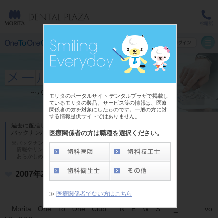
モリタのポータルサイト デンタルプラザで掲載し
ているモリタの製品、サービス等の情報は、医療
関係者の方を対象にしたものです。一般の方に対
する情報提供サイトではありません。
過去に配信した「One To One Club メール」の
医療関係者の方は職種を選択ください。
バックナンバーです。
※バックナンバーの内容は発行時のものであり、
情報やリンク先が異なる場合がございます。
あらかじめご了承ください。
2007年2月号
≫
医療関係者でない方はこちら
＿Morita＿One＿To＿One＿Club＿＿N＿E＿W＿S＿＿_＿＿＿＿vo