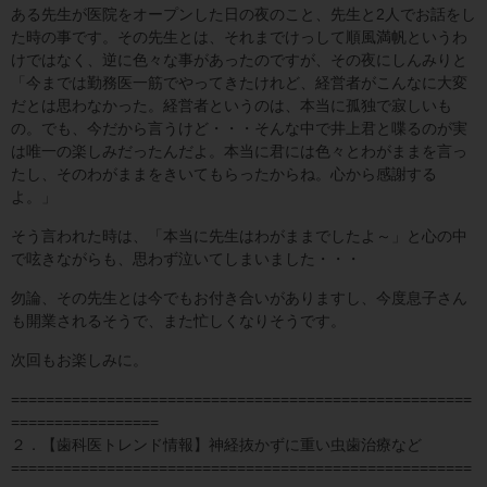
ある先生が医院をオープンした日の夜のこと、先生と2人でお話をし
た時の事です。その先生とは、それまでけっして順風満帆というわ
けではなく、逆に色々な事があったのですが、その夜にしんみりと
「今までは勤務医一筋でやってきたけれど、経営者がこんなに大変
だとは思わなかった。経営者というのは、本当に孤独で寂しいも
の。でも、今だから言うけど・・・そんな中で井上君と喋るのが実
は唯一の楽しみだったんだよ。本当に君には色々とわがままを言っ
たし、そのわがままをきいてもらったからね。心から感謝する
よ。」
そう言われた時は、「本当に先生はわがままでしたよ～」と心の中
で呟きながらも、思わず泣いてしまいました・・・
勿論、その先生とは今でもお付き合いがありますし、今度息子さん
も開業されるそうで、また忙しくなりそうです。
次回もお楽しみに。
=====================================================
=================
２．【歯科医トレンド情報】神経抜かずに重い虫歯治療など
=====================================================