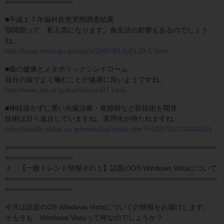
=================
■平成１７年歯科疾患実態調査結果
顎関節って、私も気になります。食生活の影響もあるのでしょう
ね。
http://www.mhlw.go.jp/topics/2007/01/tp0129-1.html
■歯の健康とメタボリックシンドローム
自分の歯でよく噛むことが健康に良いようですね。
http://www.jda.or.jp/kuchi/kuchi07.html
■神経抜かずに重い虫歯治療・産総研など新技術を開発
技術は日々進歩していますね。実用化が待たれますね。
http://health.nikkei.co.jp/news/top/index.cfm?i=2007012704443h1
=====================================================
=================
３．【一般トレンド情報その１】話題のOS Windows Vistaについて
=====================================================
=================
今月は話題のOS Windows Vistaについての情報をお届けします。
そもそも、Windows Vistaって何なのでしょうか？