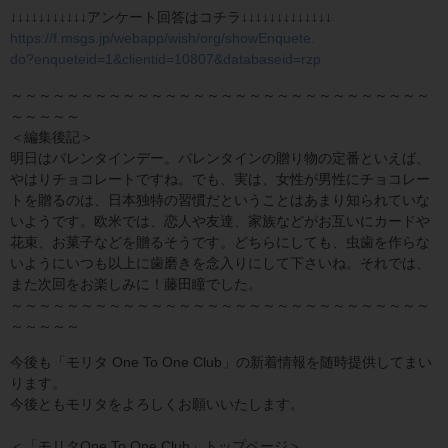
↓↓↓↓↓↓↓↓↓↓↓アンケート回答はコチラ↓↓↓↓↓↓↓↓↓↓↓↓↓
https://f.msgs.jp/webapp/wish/org/showEnquete.
do?enqueteid=1&clientid=10807&databaseid=rzp
～～～～～～～～～～～～～～～～～～～～～～～～～～～～～～
～～～～～
＜編集後記＞
明日はバレンタインデー。バレンタインの贈り物の定番といえば、
やはりチョコレートですね。でも、実は、女性が男性にチョコレー
トを贈るのは、日本独特の習慣だということはあまり知られていな
いようです。欧米では、恋人や友達、家族などがお互いにカードや
花束、お菓子などを贈るそうです。どちらにしても、虫歯を作らな
いようにいつも以上に歯磨きを念入りにして下さいね。それでは、
また次回をお楽しみに！藤田瞳でした。
～～～～～～～～～～～～～～～～～～～～～～～～～～～～～～
～～～～～
今後も「モリタ One To One Club」の新着情報を随時提供してまい
ります。
今後ともモリタをよろしくお願いいたします。
＜「モリタOne To One Club」トップページ＞